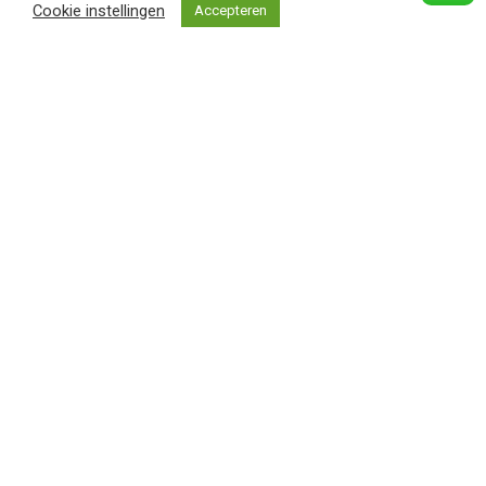
Cookie instellingen
Accepteren
Food for thought
Music
We encountered a food paradise