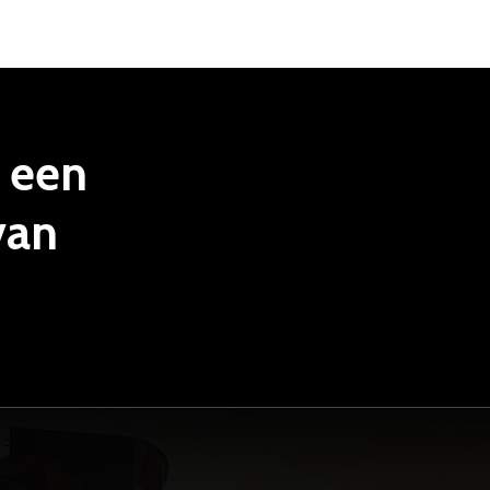
een
van