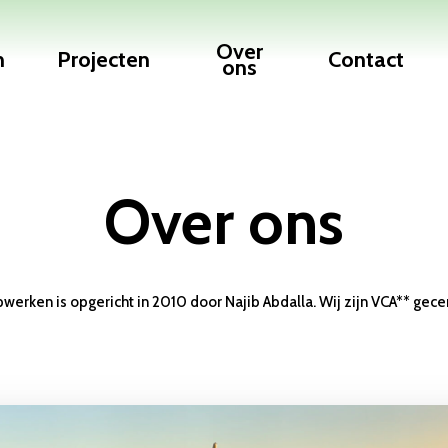
Over
n
Projecten
Contact
ons
Over
ons
pwerken
is
opgericht
in
2010
door
Najib
Abdalla.
Wij
zijn
VCA**
gecer