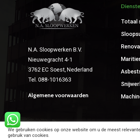
Dienst
Totaal 
Sloops
Renova
N.A. Sloopwerken B.V.
Maritie
Nieuwegracht 4-1
3762 EC Soest, Nederland
Asbest
Tel.
088-1016363
Snijwe
Algemene voorwaarden
Machin
We gebruiken cookies op onze website om u de meest relevante er
gebruik van cookies.